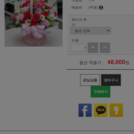
배송비
(무료)
케이크 추
가
수량
48,000
옵션 적용가
원
관심상품
장바구니
구매하기