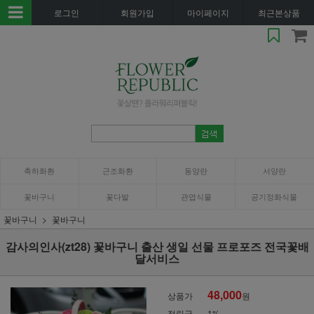
로그인
회원가입
마이페이지
최근본상품
축하화환
근조화환
동양란
서양란
꽃바구니
꽃다발
관엽식물
공기정화식물
꽃바구니
꽃바구니
감사의인사(zt28) 꽃바구니 출산 생일 선물 프로포즈 전국꽃배
달서비스
48,000
상품가
원
적립금
1%