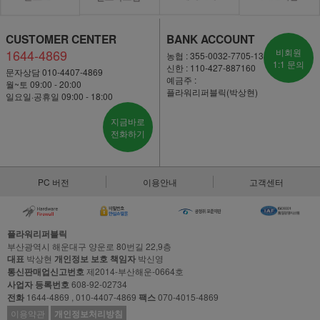
CUSTOMER CENTER
BANK ACCOUNT
1644-4869
비회원
농협 : 355-0032-7705-13
1:1 문의
신한 : 110-427-887160
문자상담 010-4407-4869
예금주 :
월~토 09:00 - 20:00
플라워리퍼블릭(박상현)
일요일·공휴일 09:00 - 18:00
지금바로
전화하기
PC 버전
이용안내
고객센터
플라워리퍼블릭
부산광역시 해운대구 양운로 80번길 22,9층
대표
박상현
개인정보 보호 책임자
박신영
통신판매업신고번호
제2014-부산해운-0664호
사업자 등록번호
608-92-02734
전화
1644-4869 , 010-4407-4869
팩스
070-4015-4869
이용약관
개인정보처리방침