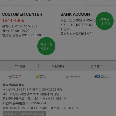
CUSTOMER CENTER
BANK ACCOUNT
1644-4869
비회원
농협 : 355-0032-7705-13
1:1 문의
신한 : 110-427-887160
문자상담 010-4407-4869
예금주 :
월~토 09:00 - 20:00
플라워리퍼블릭(박상현)
일요일·공휴일 09:00 - 18:00
지금바로
전화하기
PC 버전
이용안내
고객센터
플라워리퍼블릭
부산광역시 해운대구 양운로 80번길 22,9층
대표
박상현
개인정보 보호 책임자
박신영
통신판매업신고번호
제2014-부산해운-0664호
사업자 등록번호
608-92-02734
전화
1644-4869 , 010-4407-4869
팩스
070-4015-4869
이용약관
개인정보처리방침