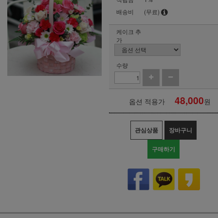
배송비
(무료)
케이크 추
가
수량
48,000
옵션 적용가
원
관심상품
장바구니
구매하기