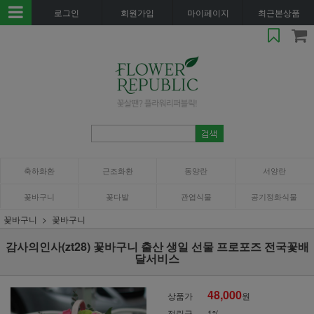
로그인
회원가입
마이페이지
최근본상품
축하화환
근조화환
동양란
서양란
꽃바구니
꽃다발
관엽식물
공기정화식물
꽃바구니
꽃바구니
감사의인사(zt28) 꽃바구니 출산 생일 선물 프로포즈 전국꽃배
달서비스
48,000
상품가
원
적립금
1%