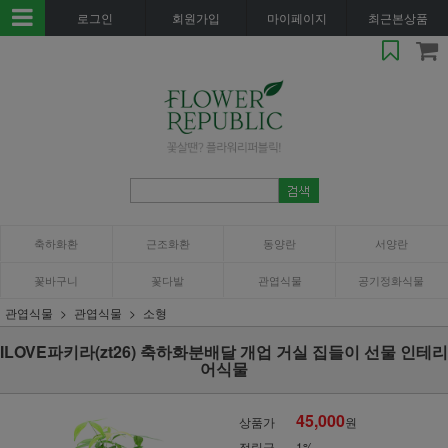
로그인
회원가입
마이페이지
최근본상품
축하화환
근조화환
동양란
서양란
꽃바구니
꽃다발
관엽식물
공기정화식물
관엽식물
관엽식물
소형
ILOVE파키라(zt26) 축하화분배달 개업 거실 집들이 선물 인테리
어식물
45,000
상품가
원
적립금
1%