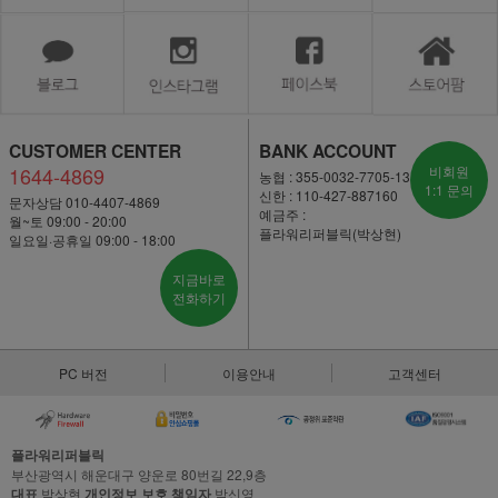
CUSTOMER CENTER
BANK ACCOUNT
1644-4869
비회원
농협 : 355-0032-7705-13
1:1 문의
신한 : 110-427-887160
문자상담 010-4407-4869
예금주 :
월~토 09:00 - 20:00
플라워리퍼블릭(박상현)
일요일·공휴일 09:00 - 18:00
지금바로
전화하기
PC 버전
이용안내
고객센터
플라워리퍼블릭
부산광역시 해운대구 양운로 80번길 22,9층
대표
박상현
개인정보 보호 책임자
박신영