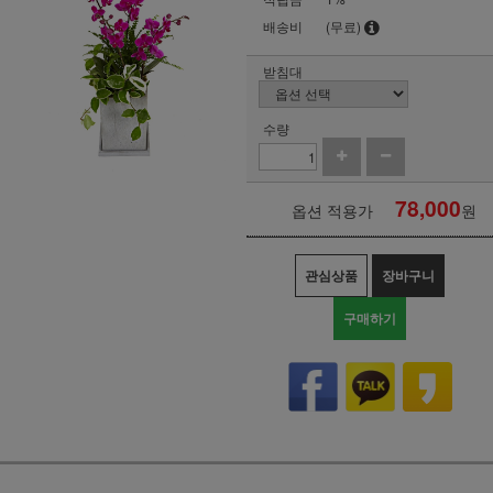
배송비
(무료)
받침대
수량
78,000
옵션 적용가
원
관심상품
장바구니
구매하기