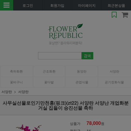
로그인
회원가입
마이페이지
최근본상품
축하화환
근조화환
동양란
서양란
꽃바구니
꽃다발
관엽식물
공기정화식물
서양란
서양란
사무실선물로인기만천홍(핑크)(zt22) 서양란 서양난 개업화분
거실 집들이 승진선물 축하
78,000
상품가
원
적립금
1%