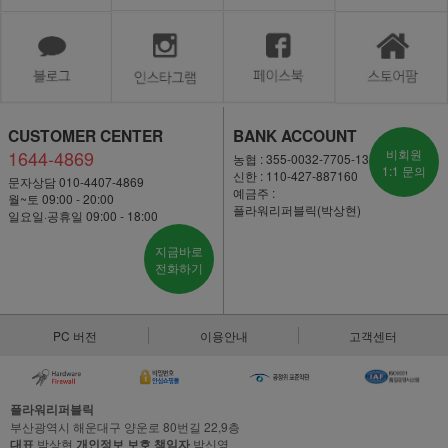
CUSTOMER CENTER
BANK ACCOUNT
1644-4869
비회원
농협 : 355-0032-7705-13
1:1 문의
신한 : 110-427-887160
문자상담 010-4407-4869
예금주 :
월~토 09:00 - 20:00
플라워리퍼블릭(박상현)
일요일·공휴일 09:00 - 18:00
지금바로
전화하기
PC 버전
이용안내
고객센터
플라워리퍼블릭
부산광역시 해운대구 양운로 80번길 22,9층
대표
박상현
개인정보 보호 책임자
박신영