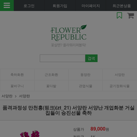
로그인
회원가입
마이페이지
최근본상품
축하화환
근조화환
동양란
서양란
꽃바구니
꽃다발
관엽식물
공기정화식물
서양란
서양란
품격과정성 만천홍(핑크)(zt_21) 서양란 서양난 개업화분 거실
집들이 승진선물 축하
89,000
상품가
원
적립금
1%