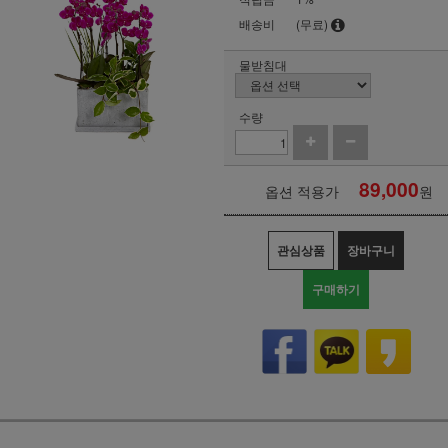
배송비
(무료)
물받침대
수량
89,000
옵션 적용가
원
관심상품
장바구니
구매하기