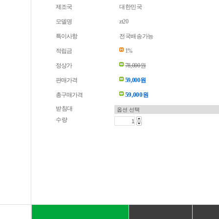
제조국
대한민국
모델명
zt20
특이사항
전국배송가능
적립금
1%
정상가
78,000원
판매가격
59,000원
59,000
총구매가격
원
받침대
수량