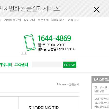
입
기업회원가입
장바구니
주문조회
마이페이지
이용안내
현재 위치
home
상품상세
>
장바구니 (
0
)
찜한상품
고객센터안
입금계좌안
카드결제조