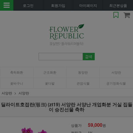
로그인
회원가입
마이페이지
최근본상품
축하화환
근조화환
동양란
서양란
꽃바구니
꽃다발
관엽식물
공기정화식물
서양란
서양란
딜라이트호접란(핑크) (zt19) 서양란 서양난 개업화분 거실 집들
이 승진선물 축하
59,000
상품가
원
적립금
1%