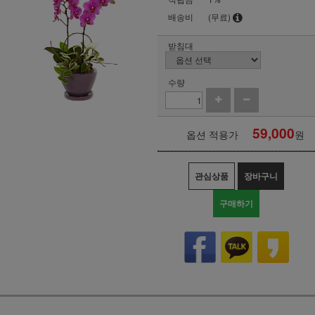
배송비
(무료)
받침대
수량
59,000
옵션 적용가
원
관심상품
장바구니
구매하기