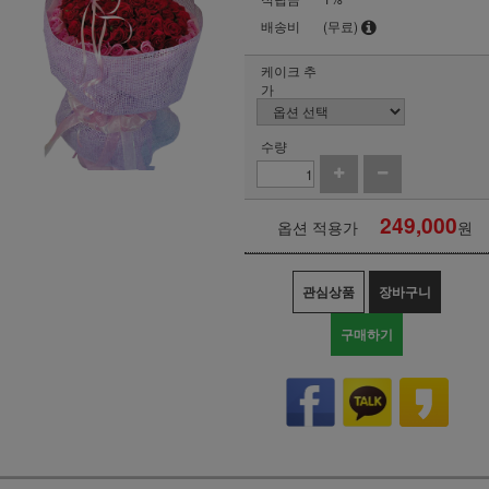
배송비
(무료)
케이크 추
가
수량
249,000
옵션 적용가
원
관심상품
장바구니
구매하기