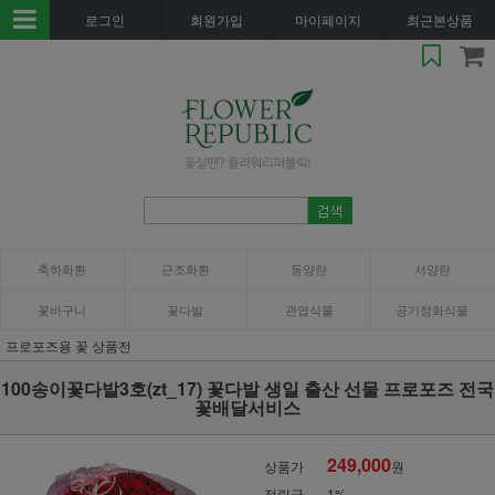
로그인
회원가입
마이페이지
최근본상품
축하화환
근조화환
동양란
서양란
꽃바구니
꽃다발
관엽식물
공기정화식물
프로포즈용 꽃 상품전
100송이꽃다발3호(zt_17) 꽃다발 생일 출산 선물 프로포즈 전국
꽃배달서비스
249,000
상품가
원
적립금
1%