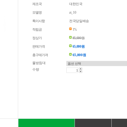
제조국
대한민국
모델명
zt_10
특이사항
전국당일배송
적립금
1%
정상가
85,000원
판매가격
65,000원
65,000
총구매가격
원
물받침대
수량