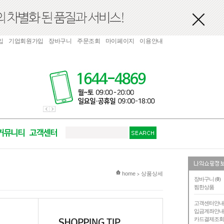
입
기업회원가입
장바구니
주문조회
마이페이지
이용안내
현재 위치
home
상품상세
>
장바구니 (
0
)
찜한상품
고객센터안
입금계좌안
카드결제조