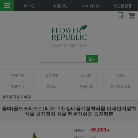
로그인
회원가입
마이페이지
최근본상품
축하화환
근조화환
동양란
서양란
꽃바구니
꽃다발
관엽식물
공기정화식물
실내공기정화식물
율마(골드크리스트)A (zt_10) 실내공기정화식물 미세먼지정화
식물 공기청정 선물 키우기쉬운 승진화분
65,000
상품가
원
적립금
1%