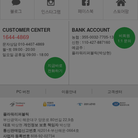
CUSTOMER CENTER
BANK ACCOUNT
1644-4869
비회원
농협 : 355-0032-7705-13
1:1 문의
신한 : 110-427-887160
문자상담 010-4407-4869
예금주 :
월~토 09:00 - 20:00
플라워리퍼블릭(박상현)
일요일·공휴일 09:00 - 18:00
지금바로
전화하기
PC 버전
이용안내
고객센터
플라워리퍼블릭
부산광역시 해운대구 양운로 80번길 22,9층
대표
박상현
개인정보 보호 책임자
박신영
통신판매업신고번호
제2014-부산해운-0664호
사업자 등록번호
608-92-02734