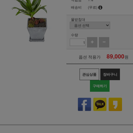
배송비
(무료)
물받침대
수량
89,000
옵션 적용가
원
관심상품
장바구니
구매하기