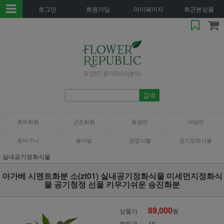
로그인
회원가입
마이페이지
최근본상품
축하화환
근조화환
동양란
서양란
꽃바구니
꽃다발
관엽식물
공기정화식물
실내공기정화식물
아가베 시멘트화분 소(zt01) 실내공기정화식물 미세먼지정화식
물 공기청정 선물 키우기쉬운 승진화분
89,000
상품가
원
적립금
1%