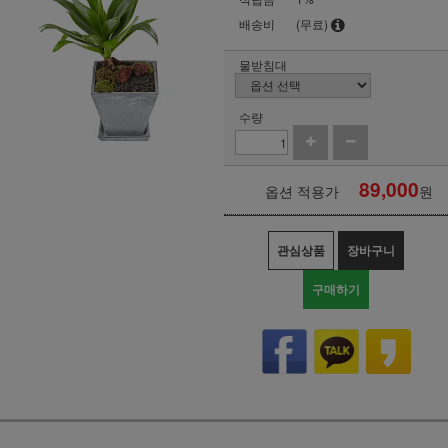
배송비
(무료)
물받침대
수량
89,000
옵션 적용가
원
관심상품
장바구니
구매하기