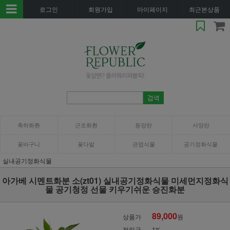
로그인
회원가입
마이페이지
최근본상품
축하화환
근조화환
동양란
서양란
꽃바구니
꽃다발
관엽식물
공기정화식물
실내공기정화식물
아가베 시멘트화분 소(zt01) 실내공기정화식물 미세먼지정화식
물 공기청정 선물 키우기쉬운 승진화분
89,000
상품가
원
적립금
1%