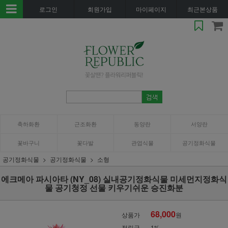
로그인
회원가입
마이페이지
최근본상품
축하화환
근조화환
동양란
서양란
꽃바구니
꽃다발
관엽식물
공기정화식물
공기정화식물
공기정화식물
소형
에크메아 파시아타 (NY_08) 실내공기정화식물 미세먼지정화식
물 공기청정 선물 키우기쉬운 승진화분
68,000
상품가
원
적립금
1%