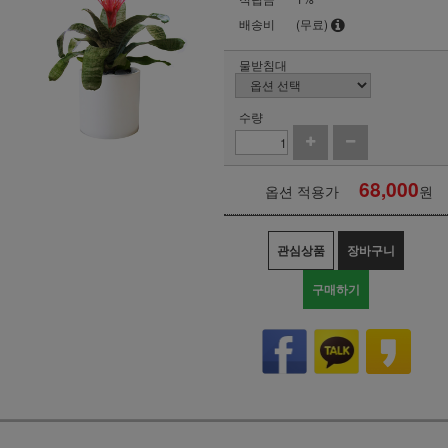
배송비
(무료)
물받침대
수량
68,000
옵션 적용가
원
관심상품
장바구니
구매하기