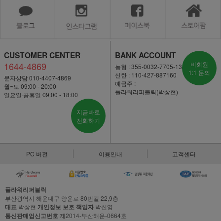
CUSTOMER CENTER
BANK ACCOUNT
1644-4869
비회원
농협 : 355-0032-7705-13
1:1 문의
신한 : 110-427-887160
문자상담 010-4407-4869
예금주 :
월~토 09:00 - 20:00
플라워리퍼블릭(박상현)
일요일·공휴일 09:00 - 18:00
지금바로
전화하기
PC 버전
이용안내
고객센터
플라워리퍼블릭
부산광역시 해운대구 양운로 80번길 22,9층
대표
박상현
개인정보 보호 책임자
박신영
통신판매업신고번호
제2014-부산해운-0664호