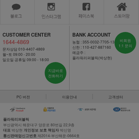
CUSTOMER CENTER
BANK ACCOUNT
1644-4869
비회원
농협 : 355-0032-7705-13
1:1 문의
신한 : 110-427-887160
문자상담 010-4407-4869
예금주 :
월~토 09:00 - 20:00
플라워리퍼블릭(박상현)
일요일·공휴일 09:00 - 18:00
지금바로
전화하기
PC 버전
이용안내
고객센터
플라워리퍼블릭
부산광역시 해운대구 양운로 80번길 22,9층
대표
박상현
개인정보 보호 책임자
박신영
통신판매업신고번호
제2014-부산해운-0664호