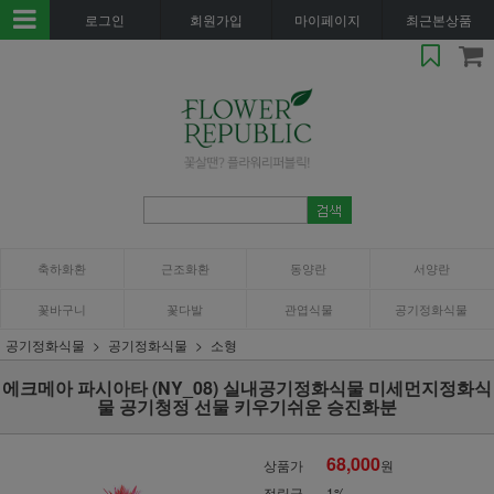
로그인
회원가입
마이페이지
최근본상품
축하화환
근조화환
동양란
서양란
꽃바구니
꽃다발
관엽식물
공기정화식물
공기정화식물
공기정화식물
소형
에크메아 파시아타 (NY_08) 실내공기정화식물 미세먼지정화식
물 공기청정 선물 키우기쉬운 승진화분
68,000
상품가
원
적립금
1%