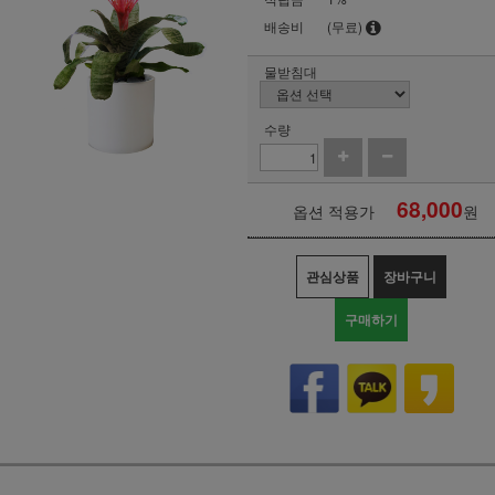
배송비
(무료)
물받침대
수량
68,000
옵션 적용가
원
관심상품
장바구니
구매하기