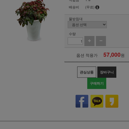
배송비
(무료)
물받침대
수량
57,000
옵션 적용가
원
관심상품
장바구니
구매하기