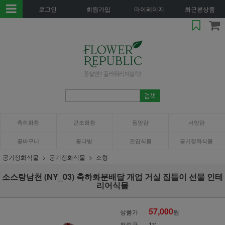
로그인
회원가입
마이페이지
최근본상품
축하화환
근조화환
동양란
서양란
꽃바구니
꽃다발
관엽식물
공기정화식물
공기정화식물
공기정화식물
소형
소스랑남천 (NY_03) 축하화분배달 개업 거실 집들이 선물 인테
리어식물
57,000
상품가
원
적립금
1%