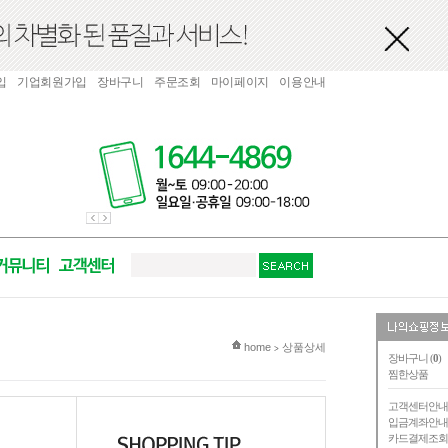
입
기업회원가입
장바구니
주문조회
마이페이지
이용안내
현재 위치
home
상품상세
>
장바구니 (
0
)
찜한상품
고객센터안
입금계좌안
카드결제조