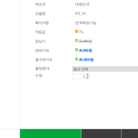
제조국
대한민국
모델명
NY_01
특이사항
전국배송가능
적립금
1%
정상가
55,000원
판매가격
49,000원
49,000
총구매가격
원
물받침대
수량