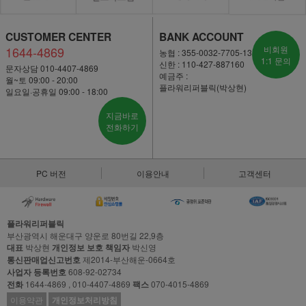
CUSTOMER CENTER
BANK ACCOUNT
1644-4869
비회원
농협 : 355-0032-7705-13
1:1 문의
신한 : 110-427-887160
문자상담 010-4407-4869
예금주 :
월~토 09:00 - 20:00
플라워리퍼블릭(박상현)
일요일·공휴일 09:00 - 18:00
지금바로
전화하기
PC 버전
이용안내
고객센터
플라워리퍼블릭
부산광역시 해운대구 양운로 80번길 22,9층
대표
박상현
개인정보 보호 책임자
박신영
통신판매업신고번호
제2014-부산해운-0664호
사업자 등록번호
608-92-02734
전화
1644-4869 , 010-4407-4869
팩스
070-4015-4869
이용약관
개인정보처리방침