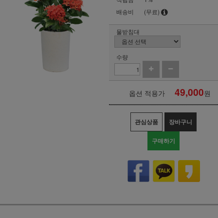
배송비
(무료)
물받침대
수량
49,000
옵션 적용가
원
관심상품
장바구니
구매하기