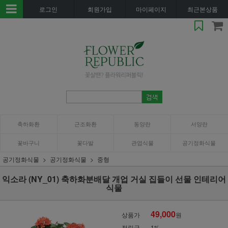
로그인
회원가입
마이페이지
최근본상품
축하화환
근조화환
동양란
서양란
꽃바구니
꽃다발
관엽식물
공기정화식물
공기정화식물
공기정화식물
중형
익소라 (NY_01) 축하화분배달 개업 거실 집들이 선물 인테리어
식물
49,000
상품가
원
적립금
1%