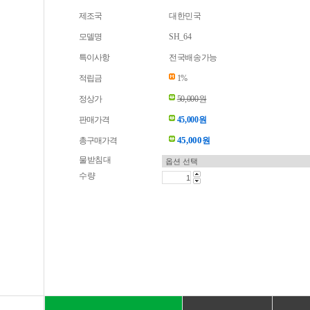
제조국
대한민국
모델명
SH_64
특이사항
전국배송가능
적립금
1%
정상가
50,000원
판매가격
45,000원
45,000
총구매가격
원
물받침대
수량