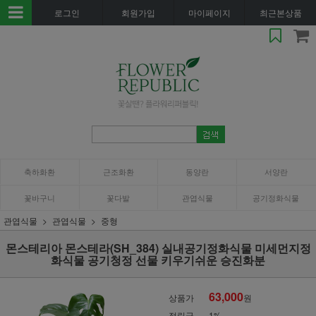
로그인
회원가입
마이페이지
최근본상품
축하화환
근조화환
동양란
서양란
꽃바구니
꽃다발
관엽식물
공기정화식물
관엽식물
관엽식물
중형
몬스테리아 몬스테라(SH_384) 실내공기정화식물 미세먼지정
화식물 공기청정 선물 키우기쉬운 승진화분
63,000
상품가
원
적립금
1%