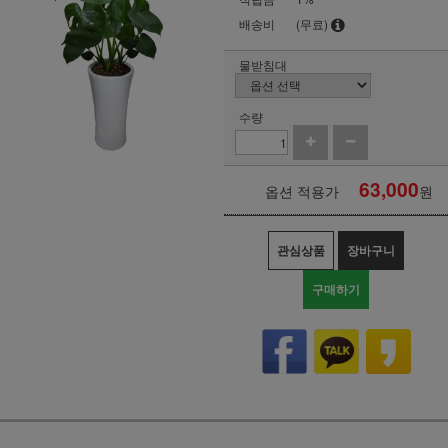
배송비
(무료)
물받침대
수량
63,000
옵션 적용가
원
관심상품
장바구니
구매하기