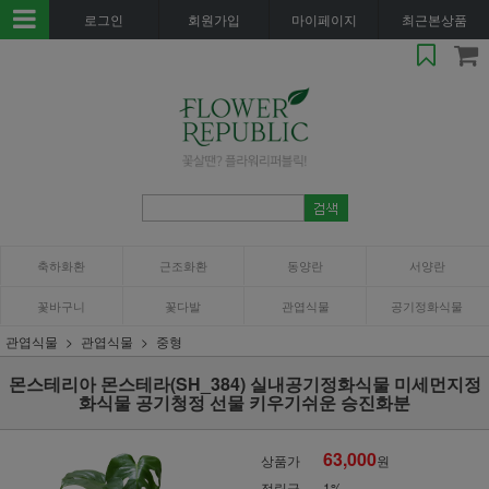
로그인
회원가입
마이페이지
최근본상품
축하화환
근조화환
동양란
서양란
꽃바구니
꽃다발
관엽식물
공기정화식물
관엽식물
관엽식물
중형
몬스테리아 몬스테라(SH_384) 실내공기정화식물 미세먼지정
화식물 공기청정 선물 키우기쉬운 승진화분
63,000
상품가
원
적립금
1%