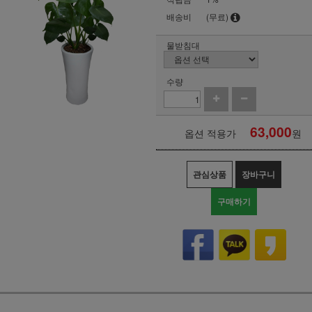
배송비
(무료)
물받침대
수량
63,000
옵션 적용가
원
관심상품
장바구니
구매하기