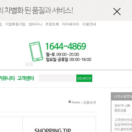
입
기업회원가입
장바구니
주문조회
마이페이지
이용안내
현재 위치
home
상품상세
>
장바구니 (
0
)
찜한상품
고객센터안
입금계좌안
카드결제조