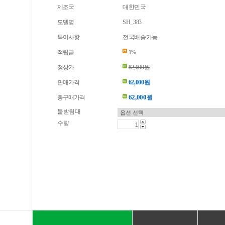
제조국
대한민국
모델명
SH_383
특이사항
전국배송가능
적립금
1%
정상가
82,000원
판매가격
62,000원
62,000
총구매가격
원
물받침대
수량