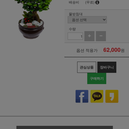
배송비
(무료)
물받침대
수량
62,000
옵션 적용가
원
관심상품
장바구니
구매하기