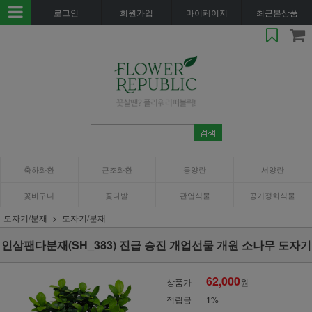
로그인
회원가입
마이페이지
최근본상품
축하화환
근조화환
동양란
서양란
꽃바구니
꽃다발
관엽식물
공기정화식물
도자기/분재
도자기/분재
인삼팬다분재(SH_383) 진급 승진 개업선물 개원 소나무 도자기
62,000
상품가
원
적립금
1%