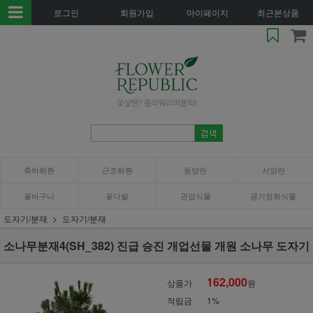
로그인
회원가입
마이페이지
최근본상품
축하화환
근조화환
동양란
서양란
꽃바구니
꽃다발
관엽식물
공기정화식물
도자기/분재
도자기/분재
소나무분재4(SH_382) 진급 승진 개업선물 개원 소나무 도자기
162,000
상품가
원
적립금
1%