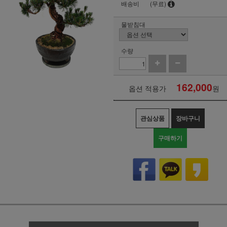
배송비
(무료)
물받침대
수량
162,000
옵션 적용가
원
관심상품
장바구니
구매하기