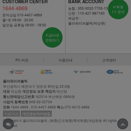
CUSTOMER CENTER
BANK ACCOUNT
1644-4869
비회원
농협 : 355-0032-7705-13
1:1 문의
신한 : 110-427-887160
문자상담 010-4407-4869
예금주 :
월~토 09:00 - 20:00
플라워리퍼블릭(박상현)
일요일·공휴일 09:00 - 18:00
지금바로
전화하기
PC 버전
이용안내
고객센터
플라워리퍼블릭
부산광역시 해운대구 양운로 80번길 22,9층
대표
박상현
개인정보 보호 책임자
박신영
통신판매업신고번호
제2014-부산해운-0664호
사업자 등록번호
608-92-02734
전화
1644-4869 , 010-4407-4869
팩스
070-4015-4869
이용약관
개인정보처리방침
Copyright © 플라워리퍼블릭 -|화환|근조화환|축하화환|개업화분 All rights
reserved.