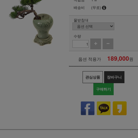
배송비
(무료)
물받침대
수량
189,000
옵션 적용가
원
관심상품
장바구니
구매하기