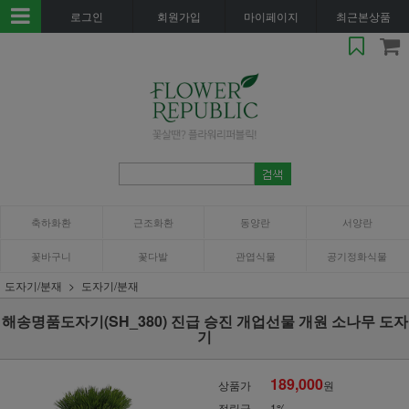
로그인
회원가입
마이페이지
최근본상품
축하화환
근조화환
동양란
서양란
꽃바구니
꽃다발
관엽식물
공기정화식물
도자기/분재
도자기/분재
해송명품도자기(SH_380) 진급 승진 개업선물 개원 소나무 도자
기
189,000
상품가
원
적립금
1%