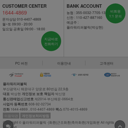
CUSTOMER CENTER
BANK ACCOUNT
1644-4869
비회원
농협 : 355-0032-7705-13
1:1 문의
신한 : 110-427-887160
문자상담 010-4407-4869
예금주 :
월~토 09:00 - 20:00
플라워리퍼블릭(박상현)
일요일·공휴일 09:00 - 18:00
지금바로
전화하기
PC 버전
이용안내
고객센터
플라워리퍼블릭
부산광역시 해운대구 양운로 80번길 22,9층
대표
박상현
개인정보 보호 책임자
박신영
통신판매업신고번호
제2014-부산해운-0664호
사업자 등록번호
608-92-02734
전화
1644-4869 , 010-4407-4869
팩스
070-4015-4869
이용약관
개인정보처리방침
Copyright © 플라워리퍼블릭 -|화환|근조화환|축하화환|개업화분 All rights
reserved.