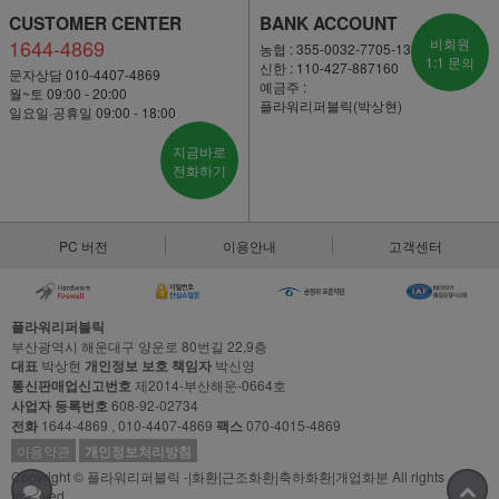
CUSTOMER CENTER
BANK ACCOUNT
1644-4869
비회원
농협 : 355-0032-7705-13
1:1 문의
신한 : 110-427-887160
문자상담 010-4407-4869
예금주 :
월~토 09:00 - 20:00
플라워리퍼블릭(박상현)
일요일·공휴일 09:00 - 18:00
지금바로
전화하기
PC 버전
이용안내
고객센터
플라워리퍼블릭
부산광역시 해운대구 양운로 80번길 22,9층
대표
박상현
개인정보 보호 책임자
박신영
통신판매업신고번호
제2014-부산해운-0664호
사업자 등록번호
608-92-02734
전화
1644-4869 , 010-4407-4869
팩스
070-4015-4869
이용약관
개인정보처리방침
Copyright © 플라워리퍼블릭 -|화환|근조화환|축하화환|개업화분 All rights
reserved.