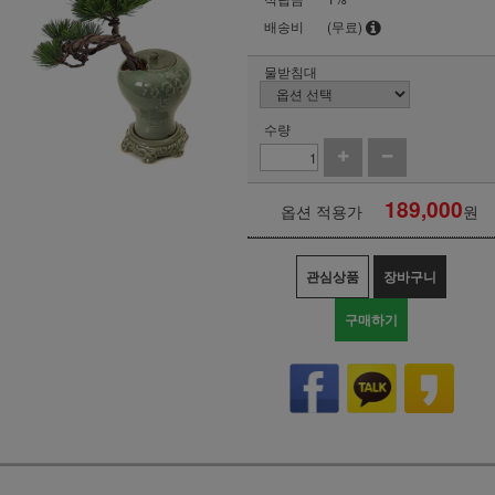
배송비
(무료)
물받침대
수량
189,000
옵션 적용가
원
관심상품
장바구니
구매하기