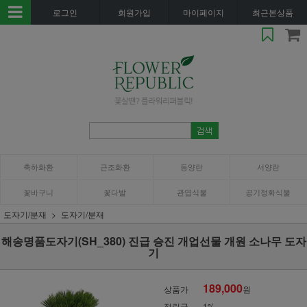
로그인
회원가입
마이페이지
최근본상품
축하화환
근조화환
동양란
서양란
꽃바구니
꽃다발
관엽식물
공기정화식물
도자기/분재
도자기/분재
해송명품도자기(SH_380) 진급 승진 개업선물 개원 소나무 도자
기
189,000
상품가
원
적립금
1%