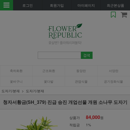
로그인
회원가입
마이페이지
최근본상품
축하화환
근조화환
동양란
서양란
꽃바구니
꽃다발
관엽식물
공기정화식물
도자기/분재
도자기/분재
청자서황금(SH_379) 진급 승진 개업선물 개원 소나무 도자기
84,000
상품가
원
적립금
1%