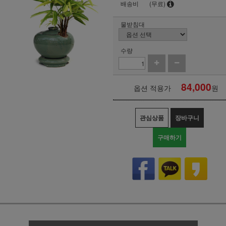
배송비
(무료)
물받침대
수량
84,000
옵션 적용가
원
관심상품
장바구니
구매하기