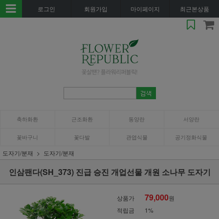
로그인
회원가입
마이페이지
최근본상품
축하화환
근조화환
동양란
서양란
꽃바구니
꽃다발
관엽식물
공기정화식물
도자기/분재
도자기/분재
인삼팬다(SH_373) 진급 승진 개업선물 개원 소나무 도자기
79,000
상품가
원
적립금
1%