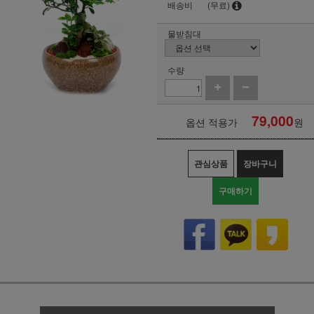
배송비
(무료)
물받침대
수량
79,000
옵션 적용가
원
관심상품
장바구니
구매하기