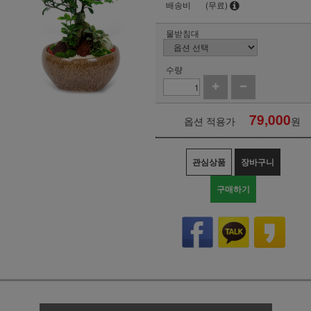
배송비
(무료)
물받침대
수량
79,000
옵션 적용가
원
관심상품
장바구니
구매하기