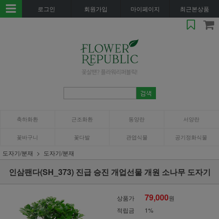
로그인
회원가입
마이페이지
최근본상품
축하화환
근조화환
동양란
서양란
꽃바구니
꽃다발
관엽식물
공기정화식물
도자기/분재
도자기/분재
인삼팬다(SH_373) 진급 승진 개업선물 개원 소나무 도자기
79,000
상품가
원
적립금
1%