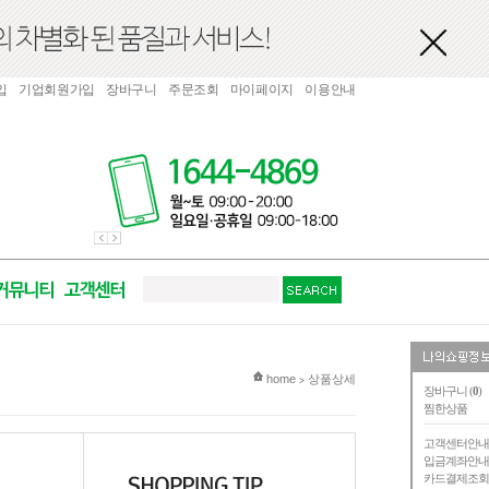
입
기업회원가입
장바구니
주문조회
마이페이지
이용안내
현재 위치
home
상품상세
>
장바구니 (
0
)
찜한상품
고객센터안
입금계좌안
카드결제조