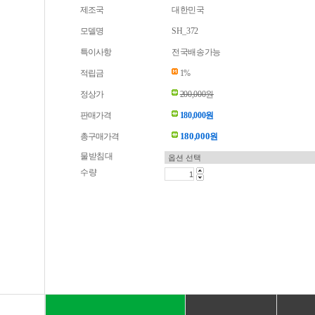
제조국
대한민국
모델명
SH_372
특이사항
전국배송가능
적립금
1%
정상가
200,000원
판매가격
180,000원
180,000
총구매가격
원
물받침대
수량