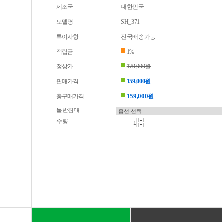
제조국
대한민국
모델명
SH_371
특이사항
전국배송가능
적립금
1%
정상가
179,000원
판매가격
159,000원
159,000
총구매가격
원
물받침대
수량