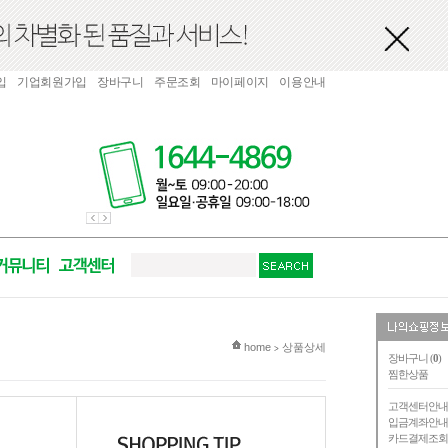
입
기업회원가입
장바구니
주문조회
마이페이지
이용안내
현재 위치
home
상품상세
>
장바구니 (
0
)
찜한상품
고객센터안
입금계좌안
카드결제조