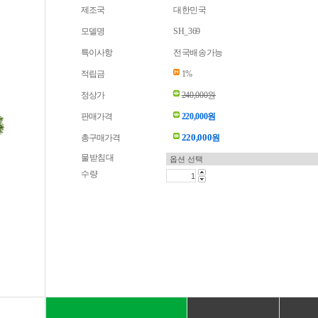
제조국
대한민국
모델명
SH_369
특이사항
전국배송가능
적립금
1%
정상가
240,000원
판매가격
220,000원
220,000
총구매가격
원
물받침대
수량