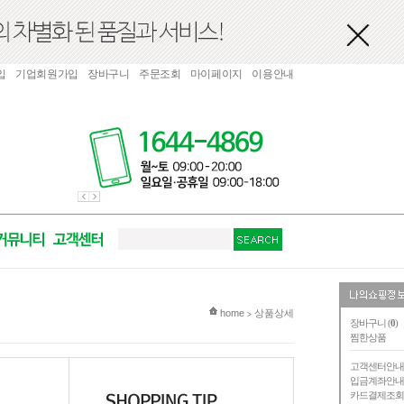
입
기업회원가입
장바구니
주문조회
마이페이지
이용안내
현재 위치
home
상품상세
>
장바구니 (
0
)
찜한상품
고객센터안
입금계좌안
카드결제조