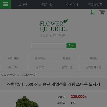
로그인
회원가입
마이페이지
최근본상품
축하화환
근조화환
동양란
서양란
꽃바구니
꽃다발
관엽식물
공기정화식물
도자기/분재
도자기/분재
진백1(SH_369) 진급 승진 개업선물 개원 소나무 도자기
220,000
상품가
원
적립금
1%