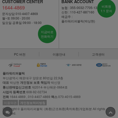
CUSTOMER CENTER
BANK ACCOUNT
1644-4869
비회원
농협 : 355-0032-7705-13
1:1 문의
신한 : 110-427-887160
문자상담 010-4407-4869
예금주 :
월~토 09:00 - 20:00
플라워리퍼블릭(박상현)
일요일·공휴일 09:00 - 18:00
지금바로
전화하기
PC 버전
이용안내
고객센터
플라워리퍼블릭
부산광역시 해운대구 양운로 80번길 22,9층
대표
박상현
개인정보 보호 책임자
박신영
통신판매업신고번호
제2014-부산해운-0664호
사업자 등록번호
608-92-02734
전화
1644-4869 , 010-4407-4869
팩스
070-4015-4869
이용약관
개인정보처리방침
Copyright © 플라워리퍼블릭 -|화환|근조화환|축하화환|개업화분 All rights
reserved.