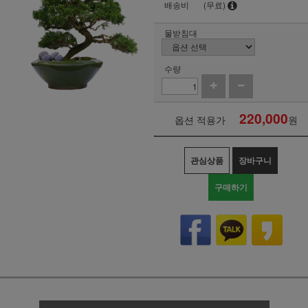
배송비
(무료)
물받침대
수량
220,000
옵션 적용가
원
관심상품
장바구니
구매하기