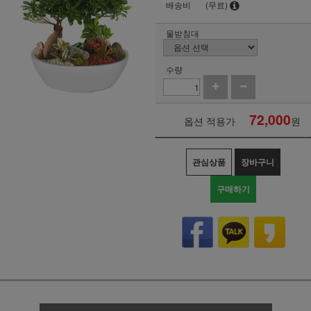
배송비
(무료)
물받침대
수량
72,000
옵션 적용가
원
관심상품
장바구니
구매하기