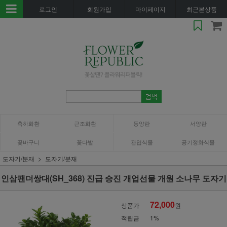
로그인
회원가입
마이페이지
최근본상품
축하화환
근조화환
동양란
서양란
꽃바구니
꽃다발
관엽식물
공기정화식물
도자기/분재
도자기/분재
인삼팬더쌍대(SH_368) 진급 승진 개업선물 개원 소나무 도자기
72,000
상품가
원
적립금
1%