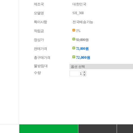
제조국
대한민국
모델명
SH_368
특이사항
전국배송가능
적립금
1%
정상가
92,000원
판매가격
72,000원
72,000
총구매가격
원
물받침대
수량