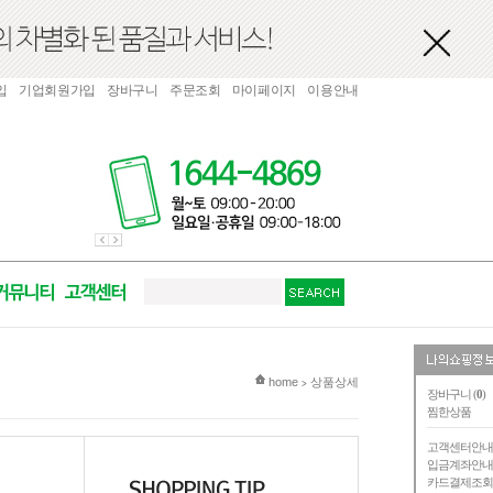
입
기업회원가입
장바구니
주문조회
마이페이지
이용안내
현재 위치
home
상품상세
>
장바구니 (
0
)
찜한상품
고객센터안
입금계좌안
카드결제조