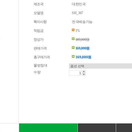
제조국
대한민국
모델명
SH_367
특이사항
전국배송가능
적립금
1%
정상가
189,000원
판매가격
169,000원
169,000
총구매가격
원
물받침대
수량