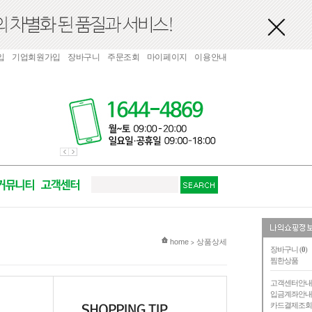
입
기업회원가입
장바구니
주문조회
마이페이지
이용안내
현재 위치
home
상품상세
>
장바구니 (
0
)
찜한상품
고객센터안
입금계좌안
카드결제조