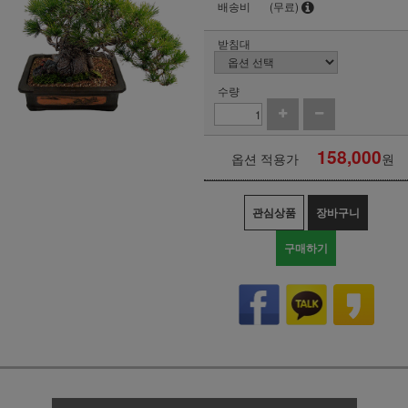
배송비
(무료)
받침대
수량
158,000
옵션 적용가
원
관심상품
장바구니
구매하기