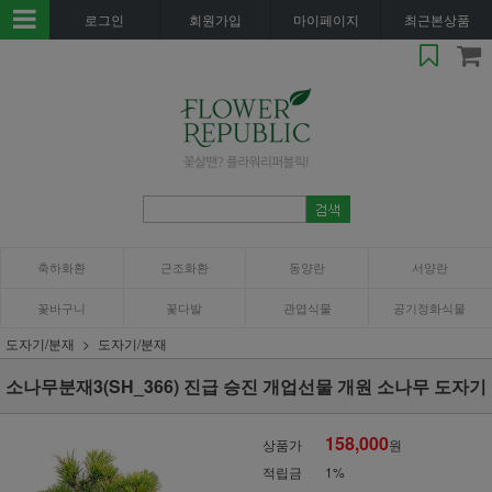
로그인
회원가입
마이페이지
최근본상품
축하화환
근조화환
동양란
서양란
꽃바구니
꽃다발
관엽식물
공기정화식물
도자기/분재
도자기/분재
소나무분재3(SH_366) 진급 승진 개업선물 개원 소나무 도자기
158,000
상품가
원
적립금
1%