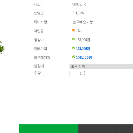
제조국
대한민국
모델명
SH_366
특이사항
전국배송가능
적립금
1%
정상가
178,000원
판매가격
158,000원
158,000
총구매가격
원
받침대
수량