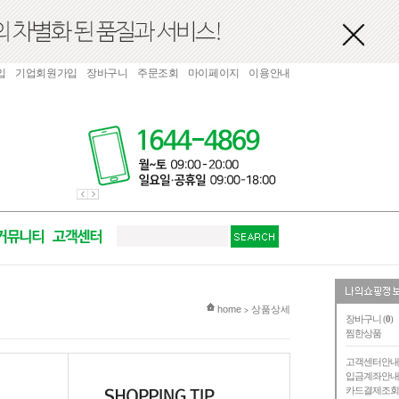
입
기업회원가입
장바구니
주문조회
마이페이지
이용안내
현재 위치
home
상품상세
>
장바구니 (
0
)
찜한상품
고객센터안
입금계좌안
카드결제조