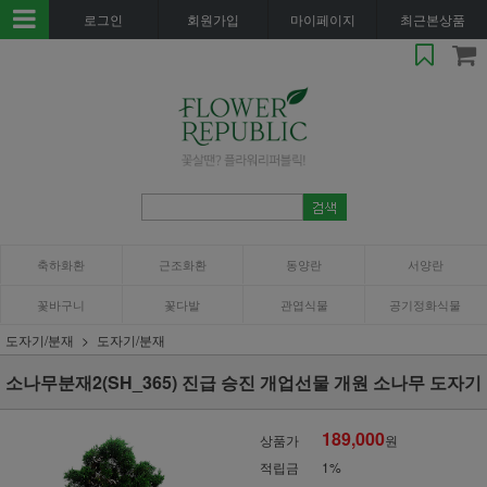
로그인
회원가입
마이페이지
최근본상품
축하화환
근조화환
동양란
서양란
꽃바구니
꽃다발
관엽식물
공기정화식물
도자기/분재
도자기/분재
소나무분재2(SH_365) 진급 승진 개업선물 개원 소나무 도자기
189,000
상품가
원
적립금
1%