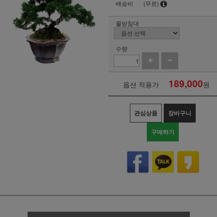
배송비
(무료)
물받침대
수량
189,000
옵션 적용가
원
관심상품
장바구니
구매하기