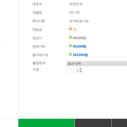
제조국
대한민국
모델명
SH_365
특이사항
전국배송가능
적립금
1%
정상가
209,000원
판매가격
189,000원
189,000
총구매가격
원
물받침대
수량