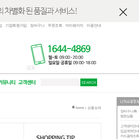
입
기업회원가입
장바구니
주문조회
마이페이지
이용안내
현재 위치
home
상품상세
>
장바구니 (
0
)
찜한상품
고객센터안
입금계좌안
카드결제조