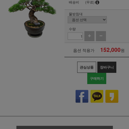
배송비
(무료)
물받침대
수량
152,000
옵션 적용가
원
관심상품
장바구니
구매하기