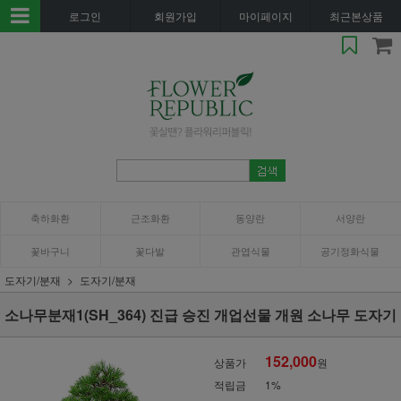
로그인
회원가입
마이페이지
최근본상품
축하화환
근조화환
동양란
서양란
꽃바구니
꽃다발
관엽식물
공기정화식물
도자기/분재
도자기/분재
소나무분재1(SH_364) 진급 승진 개업선물 개원 소나무 도자기
152,000
상품가
원
적립금
1%