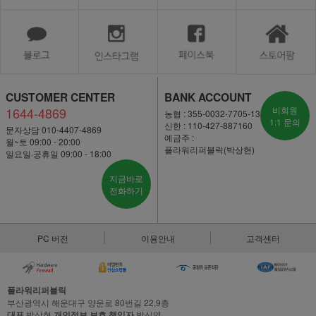
CUSTOMER CENTER
BANK ACCOUNT
1644-4869
비회원
농협 : 355-0032-7705-13
1:1 문의
신한 : 110-427-887160
문자상담 010-4407-4869
예금주 :
월~토 09:00 - 20:00
플라워리퍼블릭(박상현)
일요일·공휴일 09:00 - 18:00
지금바로
전화하기
PC 버전
이용안내
고객센터
플라워리퍼블릭
부산광역시 해운대구 양운로 80번길 22,9층
대표
박상현
개인정보 보호 책임자
박신영