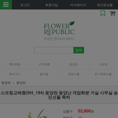
로그인
회원가입
마이페이지
최근본상품
축하화환
근조화환
동양란
서양란
꽃바구니
꽃다발
관엽식물
공기정화식물
동양란
동양란
스프링교배종(SH_194) 동양란 동양난 개업화분 거실 사무실 승
진선물 축하
52,000
상품가
원
적립금
1%