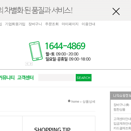
입
기업회원가입
장바구니
주문조회
마이페이지
이용안내
현재 위치
home
상품상세
>
장바구니 (
0
)
찜한상품
고객센터안
입금계좌안
카드결제조