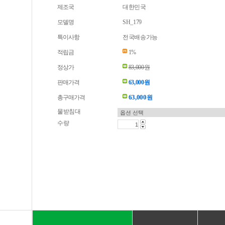
제조국
대한민국
모델명
SH_179
특이사항
전국배송가능
적립금
1%
정상가
83,000원
판매가격
63,000원
63,000
총구매가격
원
물받침대
수량