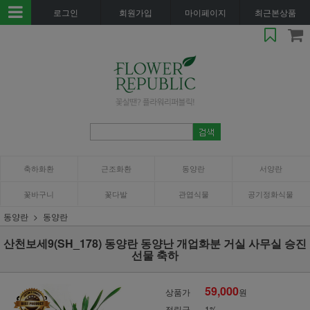
로그인
회원가입
마이페이지
최근본상품
축하화환
근조화환
동양란
서양란
꽃바구니
꽃다발
관엽식물
공기정화식물
동양란
동양란
산천보세9(SH_178) 동양란 동양난 개업화분 거실 사무실 승진
선물 축하
59,000
상품가
원
적립금
1%