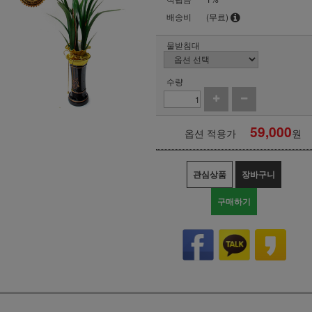
배송비
(무료)
물받침대
수량
59,000
옵션 적용가
원
관심상품
장바구니
구매하기