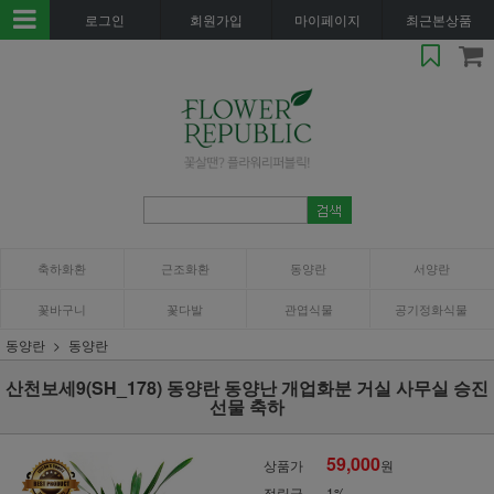
로그인
회원가입
마이페이지
최근본상품
축하화환
근조화환
동양란
서양란
꽃바구니
꽃다발
관엽식물
공기정화식물
동양란
동양란
산천보세9(SH_178) 동양란 동양난 개업화분 거실 사무실 승진
선물 축하
59,000
상품가
원
적립금
1%