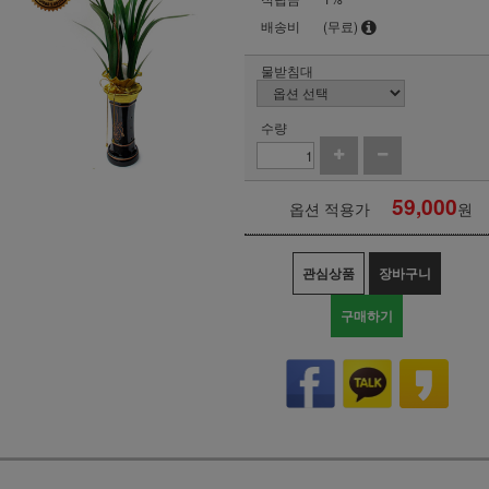
배송비
(무료)
물받침대
수량
59,000
옵션 적용가
원
관심상품
장바구니
구매하기