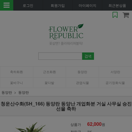
로그인
회원가입
마이페이지
최근본상품
축하화환
근조화환
동양란
서양란
꽃바구니
꽃다발
관엽식물
공기정화식물
동양란
동양란
청운산수화(SH_166) 동양란 동양난 개업화분 거실 사무실 승진
선물 축하
62,000
상품가
원
적립금
1%