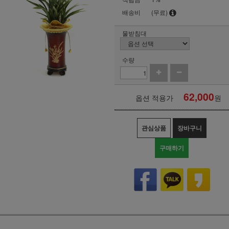
배송비
(무료)
물받침대
수량
62,000
옵션 적용가
원
관심상품
장바구니
구매하기