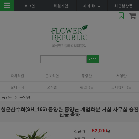
로그인
회원가입
마이페이지
최근본상품
축하화환
근조화환
동양란
서양란
꽃바구니
꽃다발
관엽식물
공기정화식물
동양란
동양란
청운산수화(SH_166) 동양란 동양난 개업화분 거실 사무실 승진
선물 축하
62,000
상품가
원
적립금
1%