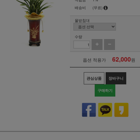
배송비
(무료)
물받침대
수량
62,000
옵션 적용가
원
관심상품
장바구니
구매하기