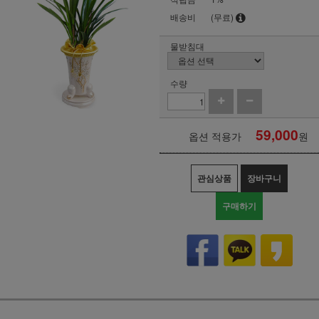
배송비
(무료)
물받침대
수량
59,000
옵션 적용가
원
관심상품
장바구니
구매하기