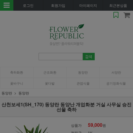
로그인
회원가입
마이페이지
최근본상품
축하화환
근조화환
동양란
서양란
꽃바구니
꽃다발
관엽식물
공기정화식물
동양란
동양란
산천보세1(SH_170) 동양란 동양난 개업화분 거실 사무실 승진
선물 축하
59,000
상품가
원
적립금
1%