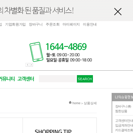
입
기업회원가입
장바구니
주문조회
마이페이지
이용안내
현재 위치
home
상품상세
>
장바구니 (
0
)
찜한상품
고객센터안
입금계좌안
카드결제조