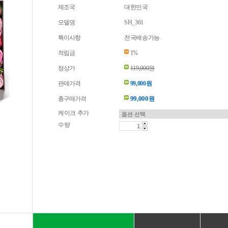
제조국
대한민국
모델명
SH_361
특이사항
전국배송가능
적립금
1%
정상가
119,000원
판매가격
99,000원
99,000
총구매가격
원
케이크 추가
수량