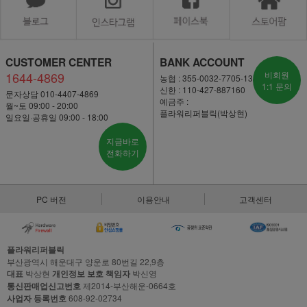
CUSTOMER CENTER
BANK ACCOUNT
1644-4869
비회원
농협 : 355-0032-7705-13
1:1 문의
신한 : 110-427-887160
문자상담 010-4407-4869
예금주 :
월~토 09:00 - 20:00
플라워리퍼블릭(박상현)
일요일·공휴일 09:00 - 18:00
지금바로
전화하기
PC 버전
이용안내
고객센터
플라워리퍼블릭
부산광역시 해운대구 양운로 80번길 22,9층
대표
박상현
개인정보 보호 책임자
박신영
통신판매업신고번호
제2014-부산해운-0664호
사업자 등록번호
608-92-02734