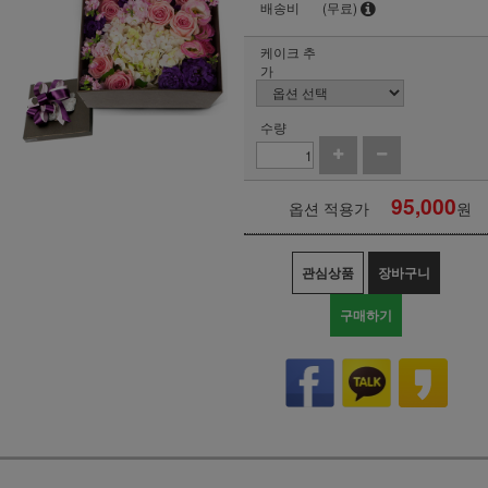
배송비
(무료)
케이크 추
가
수량
95,000
옵션 적용가
원
관심상품
장바구니
구매하기