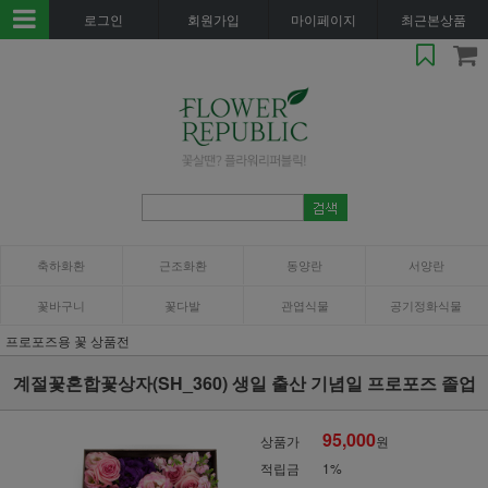
로그인
회원가입
마이페이지
최근본상품
축하화환
근조화환
동양란
서양란
꽃바구니
꽃다발
관엽식물
공기정화식물
프로포즈용 꽃 상품전
계절꽃혼합꽃상자(SH_360) 생일 출산 기념일 프로포즈 졸업
95,000
상품가
원
적립금
1%