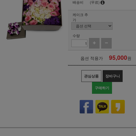
배송비
(무료)
케이크 추
가
수량
95,000
옵션 적용가
원
관심상품
장바구니
구매하기