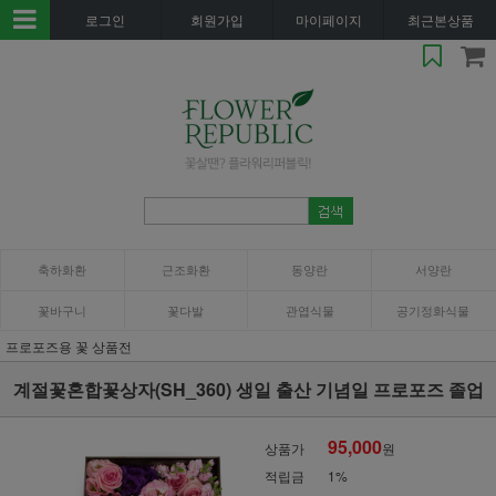
로그인
회원가입
마이페이지
최근본상품
축하화환
근조화환
동양란
서양란
꽃바구니
꽃다발
관엽식물
공기정화식물
프로포즈용 꽃 상품전
계절꽃혼합꽃상자(SH_360) 생일 출산 기념일 프로포즈 졸업
95,000
상품가
원
적립금
1%