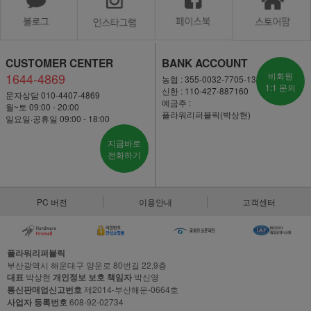
CUSTOMER CENTER
BANK ACCOUNT
1644-4869
비회원
농협 : 355-0032-7705-13
1:1 문의
신한 : 110-427-887160
문자상담 010-4407-4869
예금주 :
월~토 09:00 - 20:00
플라워리퍼블릭(박상현)
일요일·공휴일 09:00 - 18:00
지금바로
전화하기
PC 버전
이용안내
고객센터
플라워리퍼블릭
부산광역시 해운대구 양운로 80번길 22,9층
대표
박상현
개인정보 보호 책임자
박신영
통신판매업신고번호
제2014-부산해운-0664호
사업자 등록번호
608-92-02734